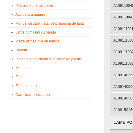
Pietre si benzi abrazive
A10911004
Ace pentru gaurire
A10911004
Manusi cu zale metalice pt masina de taiat
A10911101
Lame pt masini cu banda
A10911103
Pietre pt masinile cu banda
Bolduri
A10911103
Pistoale de etichetat si etichete de plastic
A10911103
Manechine
A10914036
Etichete
Etichetatoare
A10914050
Carucioare si scaune
A10914050
A10915015
LAME PO